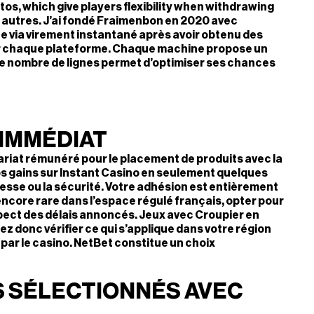
tos, which give players flexibility when withdrawing
 et autres. J’ai fondé Fraimenbon en 2020 avec
nute via virement instantané après avoir obtenu des
 sur chaque plateforme. Chaque machine propose un
t le nombre de lignes permet d’optimiser ses chances
 IMMÉDIAT
riat rémunéré pour le placement de produits avec la
 nos gains sur Instant Casino en seulement quelques
itesse ou la sécurité. Votre adhésion est entièrement
 encore rare dans l’espace régulé français, opter pour
spect des délais annoncés. Jeux avec Croupier en
llez donc vérifier ce qui s’applique dans votre région
 par le casino. NetBet constitue un choix
ES SÉLECTIONNÉS AVEC