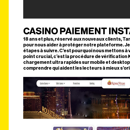
CASINO PAIEMENT INS
18 ans et plus, réservé aux nouveaux clients, T
pour nous aider à protéger notre plateforme. Je 
étapes à suivre. C’est pourquoi nous mettons à v
point crucial, c’est la procédure de vérificatio
chargement ultra rapides sur mobile et desktop. Il
comprendre qui aident les lecteurs à mieux s’ori