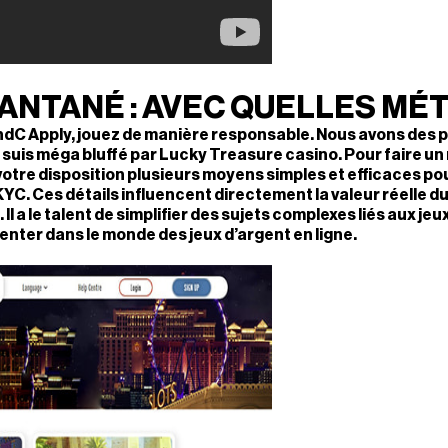
TANTANÉ : AVEC QUELLES M
andC Apply, jouez de manière responsable. Nous avons des 
suis méga bluffé par Lucky Treasure casino. Pour faire un re
otre disposition plusieurs moyens simples et efficaces pou
n KYC. Ces détails influencent directement la valeur réelle 
 a le talent de simplifier des sujets complexes liés aux jeu
enter dans le monde des jeux d’argent en ligne.