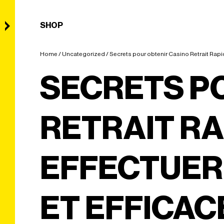
×
SHOP
Home
/
Uncategorized
/ Secrets pour obtenir Casino Retrait Rap
SECRETS P
SHOP
OUR
STORY
ALL
SHOP
CATEGORIES
PHILOSOPHY
RETRAIT RA
BEST
ALL
FACES
SELLERS
CATEGORIES
OF
STYLERS
EFFECTUER
BEST
PARIS
DRYERS
SELLERS
CREW
HOT
STYLERS
COLLABORATIONS
ET EFFICA
BRUSHES
DRYERS
CURLERS
HOT