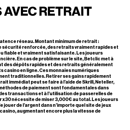
S AVEC RETRAIT
 latence réseau. Montant minimum de retrait :
e sécurité renforcée, des retraits vraiment rapides et
u fiable et vraiment satisfaisante. Les joueurs
ncière. En cas de problème sur le site, Betclic met à
nt des dépôts rapides et des retraits généralement
nts casino en ligne. Ces monnaies numériques
ent traditionnelles. Retirer ses gains rapidement
t immédiat peut se faire à l’aide de Skrill, Neteller,
é des méthodes de paiement sont fondamentales dans
des transactions et à l’utilisation de passerelles de
x30 nécessite de miser 3,000€ au total. Les joueurs
t de jouer de l’argent dans n’importe quel site de jeux
e casino, augmentant encore plus la vitesse de