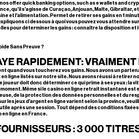
os offer quick banking options, such as e wallets and cryp
icence, qu’il s’agisse de Curaçao, Anjouan, Malte, Gibraltar,
uisine et l’alimentation. Permet de retirer ses gains en 1 mi
ous expliquons ci dessous à quoi vous pouvez vous attendre
les pour déterminer les gains : connaître la disposition e
PAYE RAPIDEMENT: VRAIMENT
nt quand vous toucherez vos gains. Nous avons un partena
 en ligne listés sur notre site. Nous avons réussi à retirer
joueur doit donc déterminer ce qui prime à ses yeux : la v
 moment. Même si le casino en ligne retrait instantané est
rieuse, de la protection des données personnelles et du re
sur les jeux d’argent en ligne varient selon la province, veui
nutile après une session. Tout dépend des conditions fixées
o en ligne en France.
FOURNISSEURS : 3 000 TITR