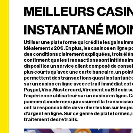
HAIR
BRUSHES
MEILLEURS CASIN
CARE
CURLERS
HAIR
HAIR
ACCESSORIES
INSTANTANÉ MOIN
CARE
KITS
HAIR
AND
Utiliser une plateforme qui crédite les gains im
idéalement ≤ 20€. En plus, les casinos en ligne 
ACCESSORIES
GIFTS
des conditions clairement expliquées, trois élém
OTHER
KITS
confirment que les transactions sont initiées imm
GOODS
disposition un service client composé de consei
AND
plus courts qu’avec une carte bancaire, un poin
GIFTS
permettent des transactions quasi instantanées
sur un casino en ligne avec retrait immédiat est e
OTHER
Paypal, Visa, Mastercard, Virement ou Bitcoin su
BENEFITS
GOODS
l’expérience utilisateur sur un casino en ligne. 
paiement modernes qui assurent la transmission
ont la responsabilité de vérifier les lois sur les j
d’argent en ligne. Sur ce genre de plateformes, 
BENEFITS
traitement des retraits.
COLLECTIONS